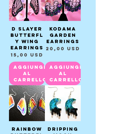
D Slayer
Kodama
Butterfl
Garden
y Wing
Earrings
Earrings
Prezzo
20,00 USD
Prezzo
15,00 USD
Aggiungi
Aggiungi
al
al
carrello
carrello
Rainbow
Dripping