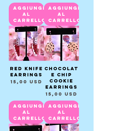
Aggiungi
Aggiungi
al
al
carrello
carrello
Red Knife
Chocolat
Earrings
e Chip
Cookie
Prezzo
15,00 USD
Earrings
Prezzo
15,00 USD
Aggiungi
Aggiungi
al
al
carrello
carrello