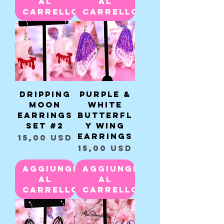
al
al
carrello
carrello
Dripping
Purple &
Moon
White
Earrings
Butterfl
Set #2
y Wing
Earrings
Prezzo
15,00 USD
Prezzo
15,00 USD
Aggiungi
Aggiungi
al
al
carrello
carrello