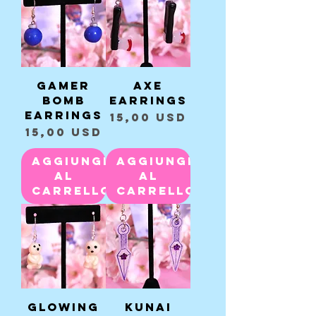
Gamer
Axe
Bomb
Earrings
Earrings
Prezzo
15,00 USD
Prezzo
15,00 USD
Aggiungi
Aggiungi
al
al
carrello
carrello
Glowing
Kunai