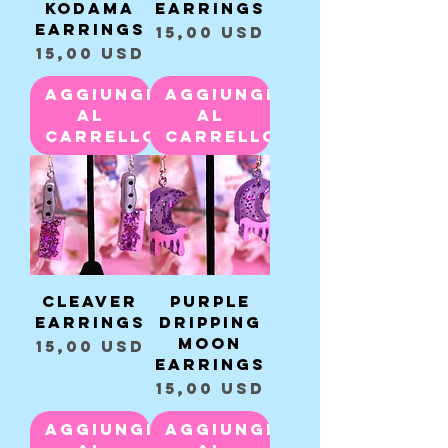
Kodama
Earrings
Earrings
Prezzo
15,00 USD
Prezzo
15,00 USD
Aggiungi
Aggiungi
al
al
carrello
carrello
Cleaver
Purple
Earrings
Dripping
Moon
Prezzo
15,00 USD
Earrings
Prezzo
15,00 USD
Aggiungi
Aggiungi